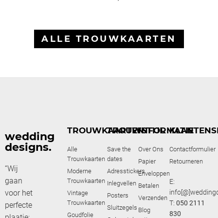
ALLE TROUWKAARTEN
TROUWKAARTEN
TROUWSTIJL
INFORMATIE
KLANTENS
wedding
designs.
Alle
Save the
Over Ons
Contactformulier
Trouwkaarten
dates
Papier
Retourneren
“Wij
Moderne
Adresstickers
Enveloppen
gaan
Trouwkaarten
E:
Inlegvellen
Betalen
voor het
info[@]weddingd
Vintage
Posters
Verzenden
Trouwkaarten
T:
050 2111
perfecte
Sluitzegels
Blog
830
Goudfolie
plaatje: