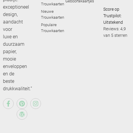
Geboortekaartjes
Trouwkaarten
exceptioneel
Score op
Nieuwe
design,
Trustpilot:
Trouwkaarten
aandacht
Uitstekend
Populaire
voor
Reviews: 4,9
Trouwkaarten
van 5 sterren
luxe en
duurzaam
papier,
mooie
enveloppen
en de
beste
drukkwaliteit.”