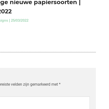
ige nieuwe papiersoorten |
2022
signs
25/03/2022
reiste velden zijn gemarkeerd met
*